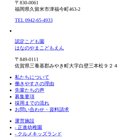
〒830-0061
福岡県久留米市津福今町463-2
TEL 0942-65-4933
認定こども園
はなのやまこどもえん
〒849-0111
佐賀県三養基郡みやき町大字白壁三本松９２４
私たちについて
働きやすさの理由
先輩たちの声
募集要項
採用までの流れ
お問い合わせ・資料請求
運営施設
- 正進幼稚園
- クルメキッズランド